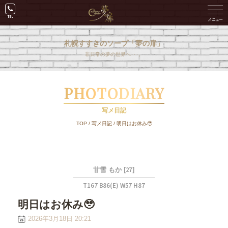
札幌すすきのソープ「夢の扉」
非日常の夢の世界へ･･･。
PHOTODIARY
写メ日記
TOP
/
写メ日記
/
明日はお休み🥹
[27]
甘雪 もか
T167 B86(E) W57 H87
明日はお休み🥹
2026年3月18日 20:21