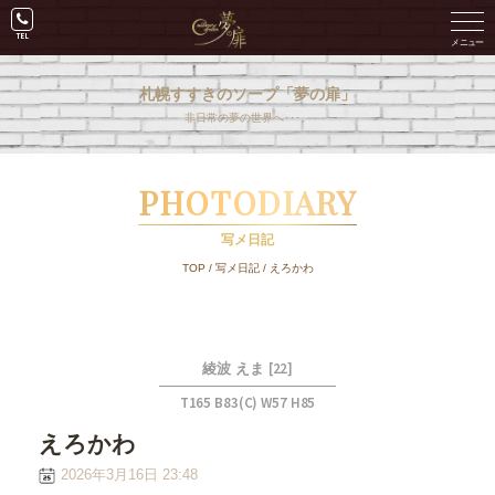
札幌すすきのソープ「夢の扉」
非日常の夢の世界へ･･･。
PHOTODIARY
写メ日記
TOP
/
写メ日記
/
えろかわ
[22]
綾波 えま
T165 B83(C) W57 H85
えろかわ
2026年3月16日 23:48