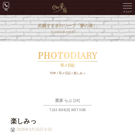
札幌すすきのソープ「夢の扉」
非日常の夢の世界へ･･･。
PHOTODIARY
写メ日記
TOP
/
写メ日記
/
楽しみっ
[24]
栗原 らぶ
T163 B84(D) W57 H85
楽しみっ
2026年3月16日 6:03