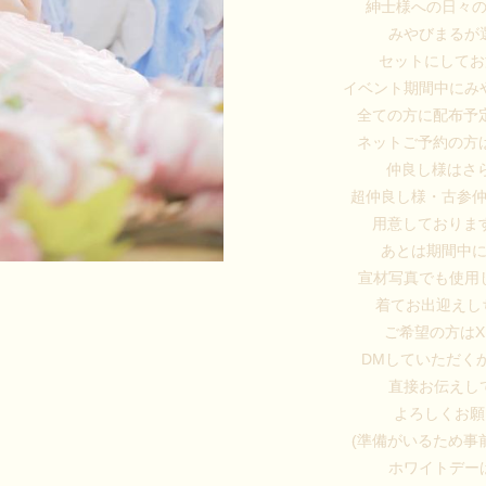
紳士様への日々
みやびまるが
セットにしてお
イベント期間中にみ
全ての方に配布予
ネットご予約の方
仲良し様はさ
超仲良し様・古参
用意しておりま
あとは期間中
宣材写真でも使用
着てお出迎えしち
ご希望の方は
DMしていただく
直接お伝えし
よろしくお願
(準備がいるため事
ホワイトデー