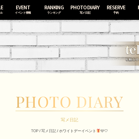
LE
EVENT
RANKING
PHOTO DIARY
RESERVE
ール
イベント情報
ランキング
写メ日記
予約
PHOTO DIARY
写メ日記
TOP
/
写メ日記
/
ホワイトデーイベント
🩵🤍