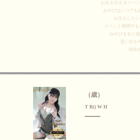
お礼を伝えるイベ
みやびはいつでも
お伝えした
イベント期間中も
みやびまると
思い出を
桜井
（歳）
T B() W H