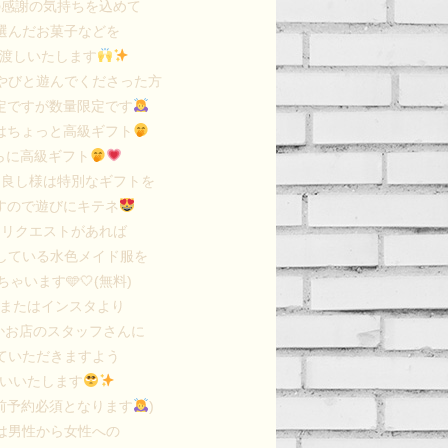
の感謝の気持ちを込めて
選んだお菓子などを
渡しいたします
やびと遊んでくださった方
定ですが数量限定です
はちょっと高級ギフト
らに高級ギフト
仲良し様は特別なギフトを
すので遊びにキテネ
にリクエストがあれば
している水色メイド服を
ゃいます🩵🤍(無料)
Xまたはインスタより
かお店のスタッフさんに
ていただきますよう
いいたします
前予約必須となります
)
は男性から女性への