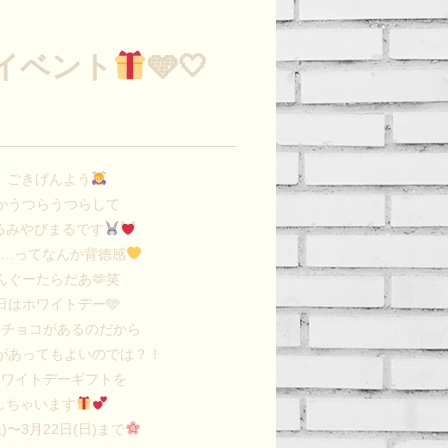
イベント
🩵🤍
、ごきげんよう
かうつらうつらして
るみやびまるです
ら…ってなんか背徳感
んぐーたらだあ🫶笑
日はホワイトデー🩵
逆チョコがあるのだから
があってもよいのでは？！
ホワイトデーギフトを
しちゃいます
)〜3月22日(日)まで