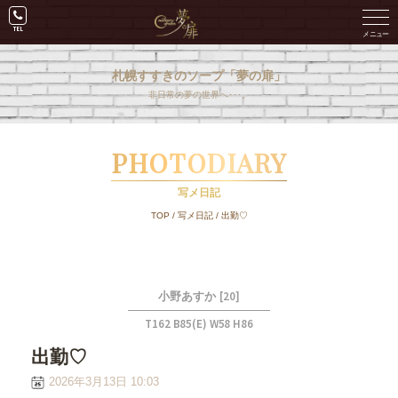
札幌すすきのソープ「夢の扉」
非日常の夢の世界へ･･･。
PHOTODIARY
写メ日記
TOP
/
写メ日記
/
出勤♡
[20]
小野あすか
T162 B85(E) W58 H86
出勤♡
2026年3月13日 10:03