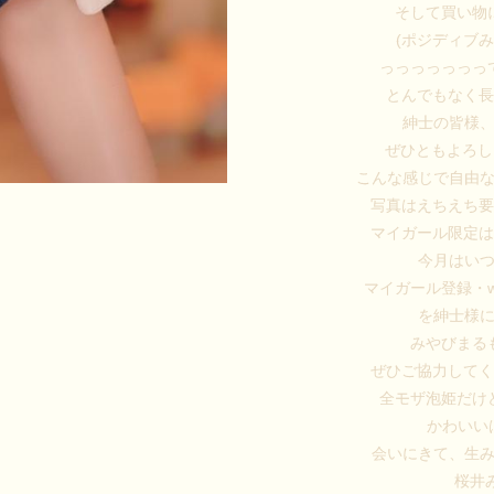
そして買い物
(ポジディブ
っっっっっっっ
とんでもなく
紳士の皆様
ぜひともよろし
こんな感じで自由
写真はえちえち
マイガール限定
今月はい
マイガール登録・
を紳士様
みやびまる
ぜひご協力して
全モザ泡姫だけ
かわいい
会いにきて、生み
桜井