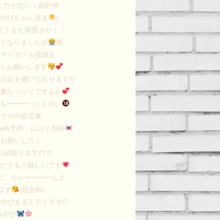
に行かない→節約🫶
みやびちゃん現る
)
て！また前置きが！！
長くなりましたが
笑
、マイガール登録を
くお願いします
な日記を書いておりますが
要素たっぷりですよん
はもーーーっとエロい
つぞやの合言葉…
web予約・口コミ投稿
にお願いしたく…
も頑張りますので
くださると嬉しいです
ど、ちゃーーーーんと
はず
(超自称)
やびまるミテミテネ🤍
みやび