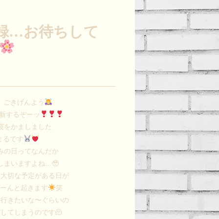
録…お待ちして
、ごきげんよう
新するぞーッ
寝をかましました
まるです
みの日ってなんだか
しまいますよね…🥹
ん大切な予定がある日が
ゃーんと起きます
笑
か行きたいな〜ぐらいの
してしまうのです🫠