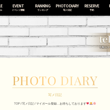
LE
EVENT
RANKING
PHOTO DIARY
RESERVE
ール
イベント情報
ランキング
写メ日記
予約
PHOTO DIARY
写メ日記
TOP
/
写メ日記
/
マイガール登録…お待ちしております