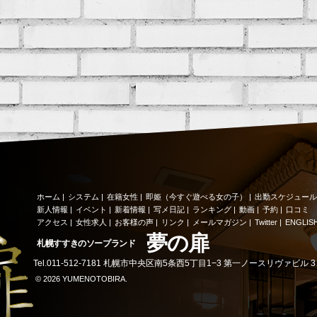
ホーム
|
システム
|
在籍女性
|
即姫（今すぐ遊べる女の子）
|
出勤スケジュール
新人情報
|
イベント
|
新着情報
|
写メ日記
|
ランキング
|
動画
|
予約
|
口コミ
アクセス
|
女性求人
|
お客様の声
|
リンク
|
メールマガジン
|
Twitter
|
ENGLIS
夢の扉
札幌すすきのソープランド
Tel.011-512-7181 札幌市中央区南5条西5丁目1−3 第一ノースリヴァビル 3、
© 2026 YUMENOTOBIRA.