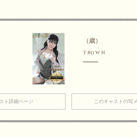
（歳）
T B() W H
スト詳細ページ
このキャストの写