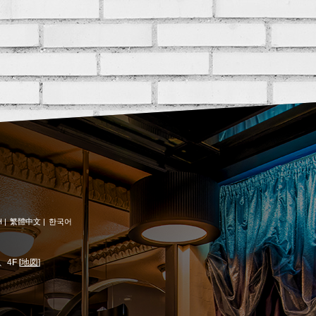
H
|
繁體中文
|
한국어
4F [
地図
]