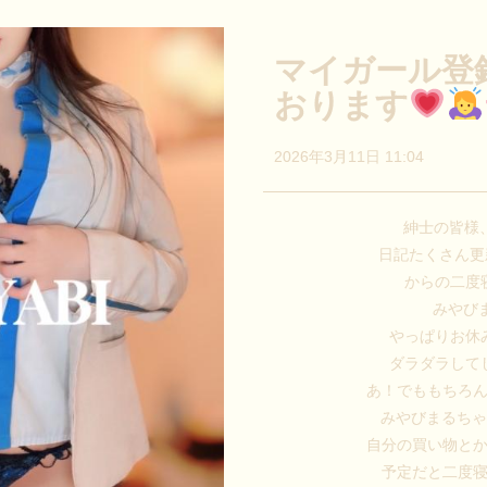
マイガール登
おります
2026年3月11日 11:04
紳士の皆様
日記たくさん更
からの二度
みやび
やっぱりお休
ダラダラして
あ！でももちろ
みやびまるち
自分の買い物と
予定だと二度寝