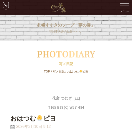
札幌すすきのソープ「夢の扉」
非日常の夢の世界へ･･･。
PHOTODIARY
写メ日記
TOP
/
写メ日記
/
おはつむ
ピヨ
[22]
花宮 つむぎ
T165 B83(C) W57 H84
おはつむ
ピヨ
2026年3月10日 9:12