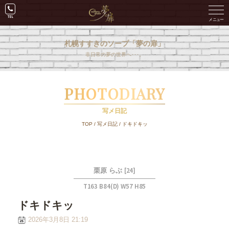
札幌すすきのソープ「夢の扉」
非日常の夢の世界へ･･･。
PHOTODIARY
写メ日記
TOP
/
写メ日記
/
ドキドキッ
[24]
栗原 らぶ
T163 B84(D) W57 H85
ドキドキッ
2026年3月8日 21:19