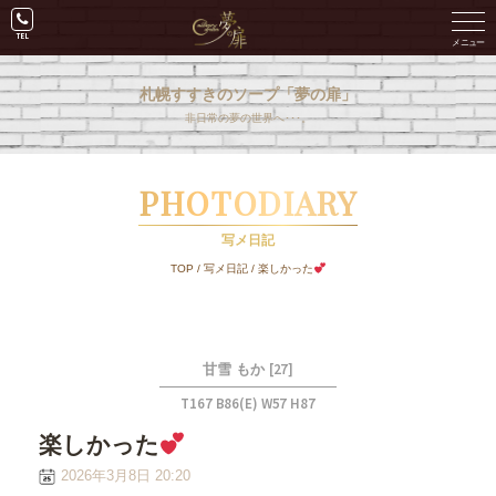
札幌すすきのソープ「夢の扉」
非日常の夢の世界へ･･･。
PHOTODIARY
写メ日記
TOP
/
写メ日記
/
楽しかった
[27]
甘雪 もか
T167 B86(E) W57 H87
楽しかった
2026年3月8日 20:20