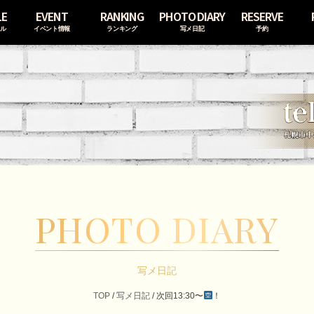
LE
EVENT
RANKING
PHOTO DIARY
RESERVE
ール
イベント情報
ランキング
写メ日記
予約
PHOTO DIARY
写メ日記
TOP
/
写メ日記
/
次回13:30〜
！