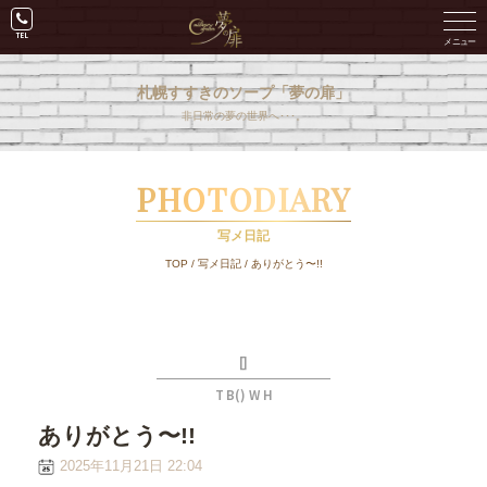
札幌すすきのソープ「夢の扉」
非日常の夢の世界へ･･･。
PHOTODIARY
写メ日記
TOP
/
写メ日記
/
ありがとう〜!!
[]
T B() W H
ありがとう〜!!
2025年11月21日 22:04